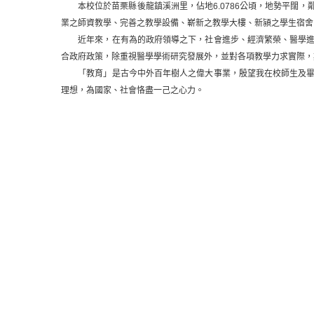
本校位於苗栗縣後龍鎮溪洲里，佔地6.0786公頃，地勢平闊，
業之師資教學、完善之教學設備、嶄新之教學大樓、新潁之學生宿
近年來，在有為的政府領導之下，社會進步、經濟繁榮、醫學進步
合政府政策，除重視醫學學術研究發展外，並對各項教學力求實際
「教育」是古今中外百年樹人之偉大事業，殷望我在校師生及畢業
理想，為國家、社會恪盡一己之心力。