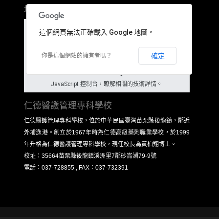
地理位置
這個網頁無法正確載入 Google 地圖。
糟糕！出了點狀況。
確定
你是這個網站的擁有者嗎？
這個網頁並未正確載入 Google 地圖。請查看
JavaScript 控制台，瞭解相關的技術詳情。
仁德醫護管理專科學校
仁德醫護管理專科學校，位於中華民國臺灣苗栗縣後龍鎮，鄰近
外埔漁港。創立於1967年時為仁德高級藥劑職業學校，於1999
年升格為仁德醫護管理專科學校，現任校長為黃柏翔博士。
校址：35664苗栗縣後龍鎮溪洲里7鄰砂崙湖79-9號
電話：037-728855 , FAX：037-732391