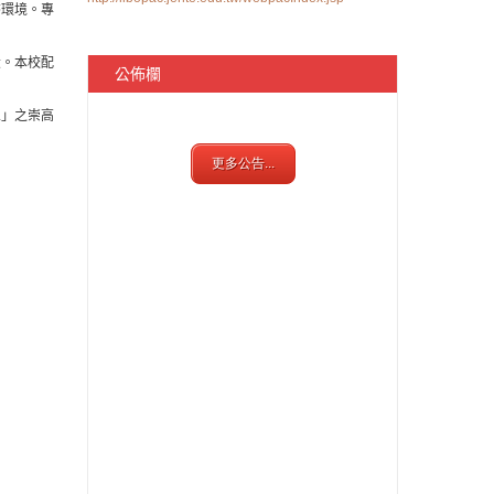
書環境。專
。本校配
公佈欄
」之崇高