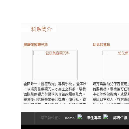
科系簡介
健康美容觀光科
幼兒保育科
全國唯一「醫療觀光」專科學校； 全國唯
培育具嬰幼兒保育實用
一以培育醫療觀光人才為主之科系，培養
首要目標。畢業後可任
國際醫療觀光與醫學美容諮詢服務能力。
中心等教保機構，或是
畢業後可選擇醫學美容機構、旅行社、觀
童節目主持人、教材編
光相關產業、會展顧問公司、特約領隊或
計人員、兒童產業行銷
導遊、美容連鎖機構
READ MORE
您目前位置：
Home
新生專區
認識仁德
READ MORE