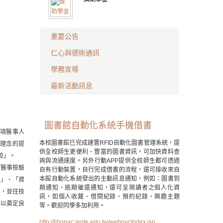
重要公告
仁心與德術通訊
學務宣導
最新活動訊息
圖書館自動化系統手機借書
項醫事人
本校圖書館已完成建置RFID自動化圖書管理系統，提
理念的提
供全校師生更便利、豐富的圖書資訊，可加快資料查
校」。
詢與流通速度。另外行動APP提供全校師生都可透過
醫事檢驗
自有行動裝置，自行完成借書的流程，還可接收來自
本館自動化系統發出的主動訊息通知，例如：圖書到
科」、「資
期通知、逾期催還通知，還可呈現讀者之個人化資
」，並往技
訊，如個人收藏、借閱紀錄、預約紀錄、興趣主題
均以奠定良
等。歡迎同學多加利用。
http://libopac.jente.edu.tw/webpacIndex.jsp