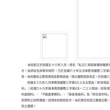
本校創立於民國五十六年八月，原名「私立仁德高級藥劑職業學
才。為求校名與學科相符，乃於民國六十年五月奉教育廳教二字第
昇，本校優良之教育環境及教學設施，得以獲教育部肯定，於民國
民國五十九年八月奉教育廳教三字第0九０五五號函，核准增設「
科」；民國六十九年復奉教育廳教三字第0五一二三０號函，核准
料處理科」、「不動產事務科」、「美容美髮科」及「綜合高中科
術學院之目標邁進。回溯本校創校迄今，由於歷任校長之勵精企劃
好之基礎。