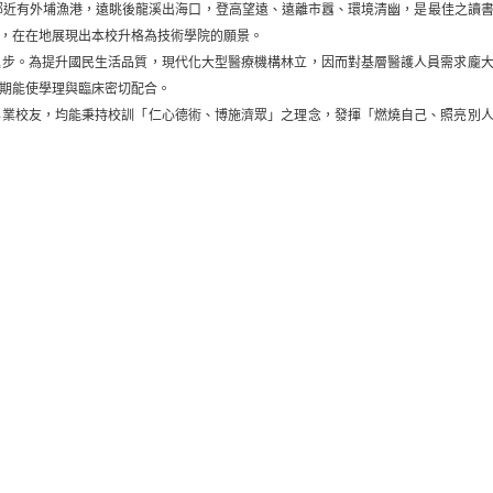
鄰近有外埔漁港，遠眺後龍溪出海口，登高望遠、遠離市囂、環境清幽，是最佳之讀
舍，在在地展現出本校升格為技術學院的願景。
。為提升國民生活品質，現代化大型醫療機構林立，因而對基層醫護人員需求龐大
，期能使學理與臨床密切配合。
校友，均能秉持校訓「仁心德術、博施濟眾」之理念，發揮「燃燒自己、照亮別人