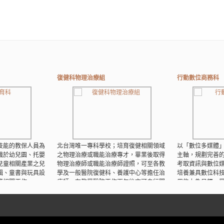
復健科物理治療組
行動數位商務科
技能的教保人員為
北台灣唯一專科學校；培育復健相關領域
以「數位多媒體
職於幼兒園、托嬰
之物理治療或職能治療專才，畢業後取得
主軸，規劃完善
兒童相關產業之兒
物理治療師或職能治療師證照，可至各教
考取資訊與數位
輯、童書與玩具設
學及一般醫院復健科、養護中心等擔任治
培養兼具數位科
等相關工作。
療師，在教學醫院工作兩年後亦可自行開
用能力為目標。
業物理或職能治療所。
製作專業能力與
READ MORE
READ MORE