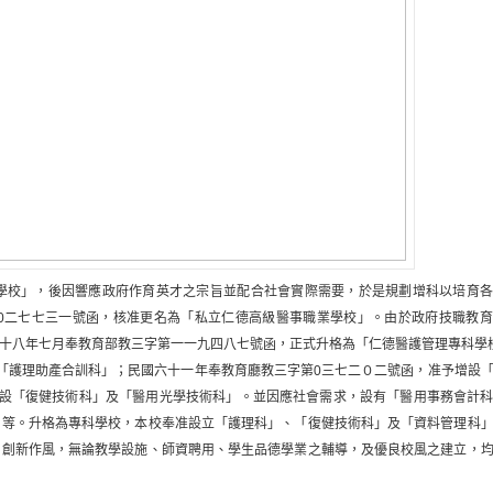
校」，後因響應政府作育英才之宗旨並配合社會實際需要，於是規劃增科以培育各
0二七七三一號函，核准更名為「私立仁德高級醫事職業學校」。由於政府技職教育
八十八年七月奉教育部教三字第一一九四八七號函，正式升格為「仁德醫護管理專科學
護理助產合訓科」；民國六十一年奉教育廳教三字第0三七二０二號函，准予增設「
增設「復健技術科」及「醫用光學技術科」。並因應社會需求，設有「醫用事務會計
」等。升格為專科學校，本校奉准設立「護理科」、「復健技術科」及「資料管理科
、創新作風，無論教學設施、師資聘用、學生品德學業之輔導，及優良校風之建立，