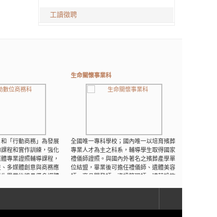
工讀徵聘
生命關懷事業科
職業安全衛
」和「行動商務」為發展
全國唯一專科學校；國內唯一以培育殯葬
培育理論與
的課程和實作訓練，強化
專業人才為主之科系，輔導學生取得國家
人才，畢業
媒體專業證照輔導課程，
禮儀師證照。與國內外著名之殯葬產學單
療院所、營
技、多媒體創意與商務應
位結盟，畢業後可擔任禮儀師、遺體美容
安衛管理人
學生畢業後將具備多媒體
師、商品開發師、資訊管理師、殯葬設施
全衛生科實
商務應
管理或自行開業等。
READ MO
READ MORE