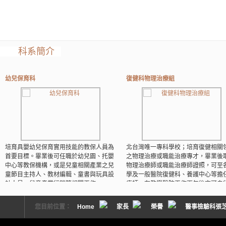
科系簡介
幼兒保育科
復健科物理治療組
培育具嬰幼兒保育實用技能的教保人員為
北台灣唯一專科學校；培育復健相關
首要目標。畢業後可任職於幼兒園、托嬰
之物理治療或職能治療專才，畢業後
中心等教保機構，或是兒童相關產業之兒
物理治療師或職能治療師證照，可至
童節目主持人、教材編輯、童書與玩具設
學及一般醫院復健科、養護中心等擔
計人員、兒童產業行銷等相關工作。
療師，在教學醫院工作兩年後亦可自
業物理或職能治療所。
READ MORE
您目前位置：
Home
家長
榮譽
醫事檢驗科張芝
READ MORE