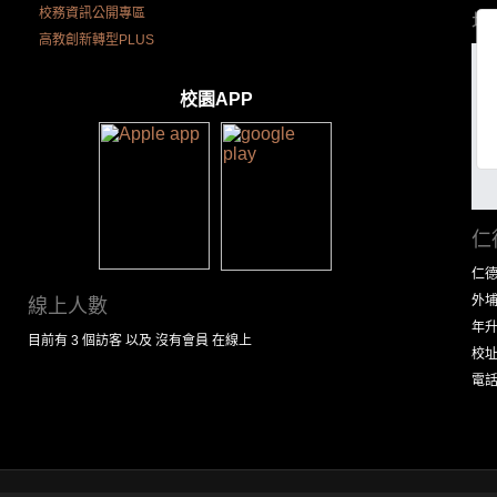
校務資訊公開專區
地
高教創新轉型PLUS
校園APP
仁
仁
外埔
線上人數
年
目前有 3 個訪客 以及 沒有會員 在線上
校址
電話：