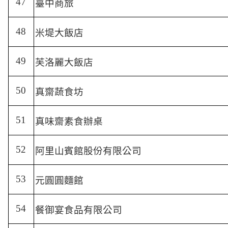
47
臺中商旅
48
米堤大飯店
49
芙洛麗大飯店
50
真齋蔬食坊
51
真味齋素食辦桌
52
阿里山賓館股份有限公司
53
元圓圓麵館
54
餐御宴食品有限公司