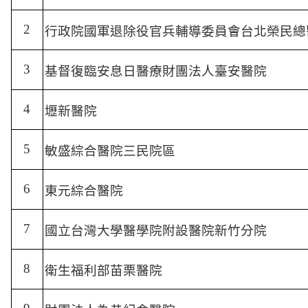
2
行政院國軍退除役官兵輔導委員會台北榮民總
3
基督復臨安息日醫療財團法人臺安醫院
4
壢新醫院
5
敏盛綜合醫院三民院區
6
東元綜合醫院
7
國立台灣大學醫學院附設醫院新竹分院
8
衛生福利部苗栗醫院