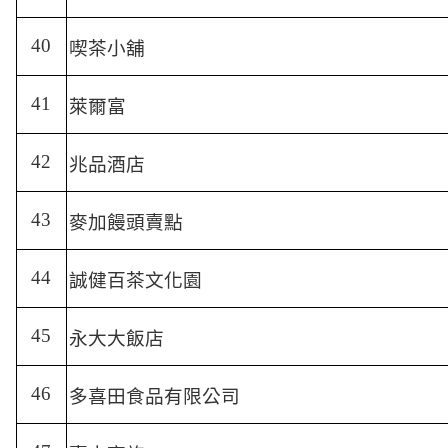
40
喫茶小舖
41
萊爾富
42
兆品酒店
43
麥加饅頭賣點
44
誠健百茶文化園
45
永大大飯店
46
多喜田食品有限公司