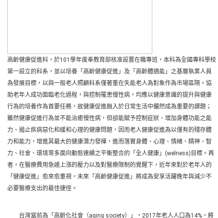
高齡健康促進科，於101學年度奉教育部核准設置在職專班，本科為全國專科學校
第一設立的科系，並以培養「高齡健康促進」及「高齡體適能」之基層執業人員
為發展目標，以與一般老人照顧科系僅著重在失能老人為對象作為市場區隔。協
助老年人成功面臨老化過程，與控制罹患慢性病，均應以健康意識的提升與健康
行為的培養作為首要任務，故健康促進融入於日常生活中儼然成為重要的課題；
雖然健康促進行為並不能治癒慢性病，但卻能賦予控制症狀、增加身體功能之能
力、遏止疾病惡化和緩和心理的健康問題，因而老人健康促進為以僅有的殘存體
力和能力，增進其最大的健康潛力發揮，進而落實身體、心理、情緒、精神、智
力、社會、環境等多面向動態連續之平衡整合的「全人健康」(welness)目標。再
者，在醫療費用急遽上漲的壓力以及對醫療限制的覺醒下，近年來對於老年人的
「健康促進」愈來愈重視，未來「高齡健康促進」將成為安享活躍晚年與減少不
必要醫療支出的最佳捷徑。
台灣當前為「高齡化社會（aging society）」，2017年老人人口為14%，將