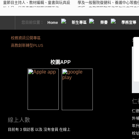
童節目主持人、教材編輯、童書與玩具設
學及一般醫院復健科、養護中心等擔
計人員、兒童產業行銷等相關工作。
療師，在教學醫院工作兩年後亦可自
業物理或職能治療所。
READ MORE
您目前位置：
Home
新生專區
榮譽
學務宣導
READ MORE
校務資訊公開專區
地
高教創新轉型PLUS
校園APP
仁
仁
外埔
線上人數
年
目前有 3 個訪客 以及 沒有會員 在線上
校址