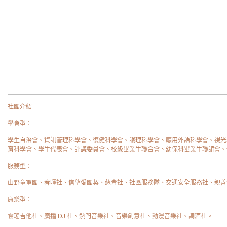
社團介紹
學會型：
學生自治會、資訊管理科學會、復健科學會、護理科學會、應用外語科學會、視光
育科學會、學生代表會、評議委員會、校級畢業生聯合會、幼保科畢業生聯誼會、
服務型：
山野童軍團、春暉社、信望愛團契、慈青社、社區服務隊、交通安全服務社、親善
康樂型：
雲瑤吉他社、廣播 DJ 社、熱門音樂社、音樂創意社、動漫音樂社、調酒社。