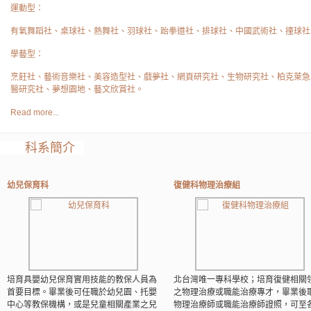
運動型：
有氧舞蹈社、桌球社、熱舞社、羽球社、跆拳道社、排球社、中國武術社、撞球社
學藝型：
烹飪社、藝術音樂社、美容造型社、戲夢社、網頁研究社、生物研究社、柏克萊急
醫研究社、夢想園地、藝文欣賞社。
Read more...
科系簡介
幼兒保育科
復健科物理治療組
培育具嬰幼兒保育實用技能的教保人員為
北台灣唯一專科學校；培育復健相關
首要目標。畢業後可任職於幼兒園、托嬰
之物理治療或職能治療專才，畢業後
中心等教保機構，或是兒童相關產業之兒
物理治療師或職能治療師證照，可至